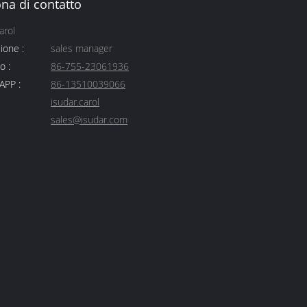
na di contatto
arol
ione :
sales manager
o :
86-755-23061936
PP :
86-13510039066
isudar.carol
sales@isudar.com