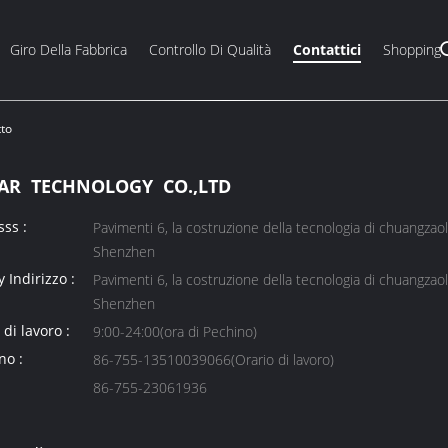
Giro Della Fabbrica
Controllo Di Qualità
Contattici
Shopping
to
AR TECHNOLOGY CO.,LTD
ss :
Pavimenti 6, la costruzione della tecnologia di chuangzaoli,
Shenzhen
y Indirizzo :
Pavimenti 6, la costruzione della tecnologia di chuangzaoli,
Shenzhen
 di lavoro :
9:00-24:00(ora di Pechino)
no :
86-755-13510039066(Orario di lavoro)
86-755-23061936