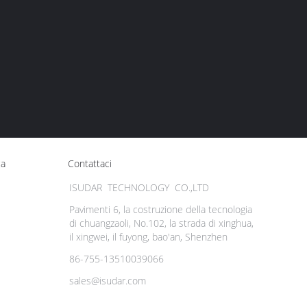
ca
Contattaci
ISUDAR TECHNOLOGY CO.,LTD
Pavimenti 6, la costruzione della tecnologia
di chuangzaoli, No.102, la strada di xinghua,
il xingwei, il fuyong, bao'an, Shenzhen
86-755-13510039066
sales@isudar.com