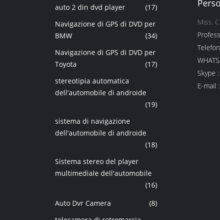
Perso
auto 2 din dvd player
(17)
Miss. C
Navigazione di GPS di DVD per
Profess
BMW
(34)
Telefon
Navigazione di GPS di DVD per
WHATSA
Toyota
(17)
Skype :
stereotipia automatica
E-mail :
dell'automobile di androide
(19)
sistema di navigazione
dell'automobile di androide
(18)
Sistema stereo del player
multimediale dell'automobile
(16)
Auto Dvr Camera
(8)
telecamera di retromarcia