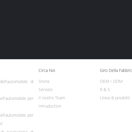
Circa Noi
Giro Della Fabbri
Storia
OEM / ODM
ell'automobile di
Servizio
R & S
Il nostro Team
Linea di prodotti
ell'automobile per
Intruduction
ell'automobile per
nz
di navigazione di