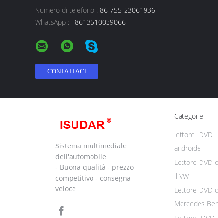
Numero di telefono :
86-755-23061936
WhatsApp :
+8613510039066
Categorie
lettore DVD d
Sistema multimediale
androide
dell'automobile
Lettore DVD d
- Buona qualità - prezzo
il VW
competitivo - consegna
veloce
Lettore DVD d
Mercedes Be
Lettore DVD 