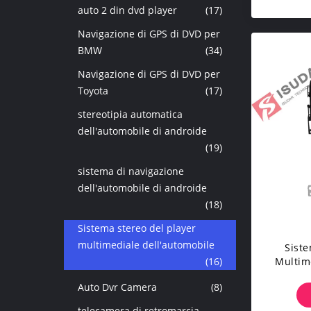
auto 2 din dvd player
(17)
Navigazione di GPS di DVD per
BMW
(34)
Navigazione di GPS di DVD per
Toyota
(17)
stereotipia automatica
dell'automobile di androide
(19)
sistema di navigazione
dell'automobile di androide
(18)
Sistema stereo del player
multimediale dell'automobile
Siste
(16)
Multim
Di An
Auto Dvr Camera
(8)
Exce
telecamera di retromarcia