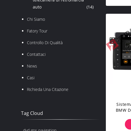
auto
(14)
Chi Siamo
Fatory Tour
Controllo Di Qualità
Contattaci
News
Casi
Richieda Una Citazione
Sistem
BMW De
Tag Cloud
Dell'au
Se
dvd gps navigation