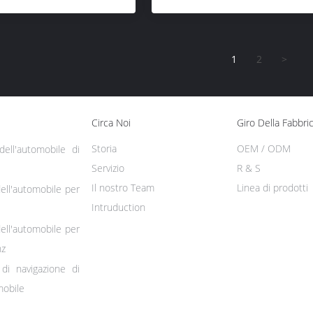
1
2
>
Circa Noi
Giro Della Fabbri
Storia
OEM / ODM
ell'automobile di
Servizio
R & S
Il nostro Team
Linea di prodotti
ell'automobile per
Intruduction
ell'automobile per
nz
di navigazione di
mobile