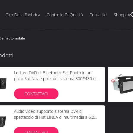
Giro Della Fabbrica
Controllo Di Qualità
Contattici
Shopping
Dell'automobile
odotti
Lettore DVD di Bluetooth Fiat Punto in un
poco Sat Nav e pixel del sistema 800*480 di
spettacolo
CONTATTACI
Audio video supporto sistema DVR di
spettacolo di Fiat LINEA di multimedia a 6,2
pollici dell'automobile
CONTATTACI