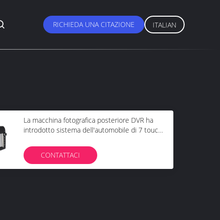
RICHIEDA UNA CITAZIONE
ITALIAN
La macchina fotografica posteriore DVR ha
introdotto sistema dell'automobile di 7 touch
screen l'audio video per Honda CRV 2012
CONTATTACI