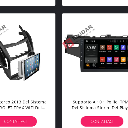
Osservazione
tereo 2013 Del Sistema
Supporto A 10,1 Pollici TP
ROLET TRAX WIFI Del
Del Sistema Stereo Del Pla
ayer Multimediale
Multimediale Dell'automobi
automobile Di Android
Di 1024*600 Honda Fit
CONTATTACI
CONTATTACI
6.0.1