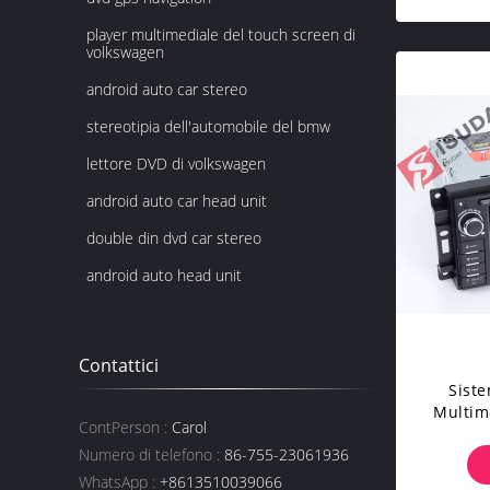
player multimediale del touch screen di
volkswagen
android auto car stereo
stereotipia dell'automobile del bmw
lettore DVD di volkswagen
android auto car head unit
double din dvd car stereo
android auto head unit
Contattici
Siste
Multim
ContPerson :
Carol
Dell
Numero di telefono :
86-755-23061936
Navig
Fun
WhatsApp :
+8613510039066