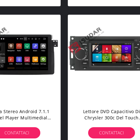
Baccano 2
a Stereo Android 7.1.1
Lettore DVD Capacitivo D
l Player Multimediale
Chrysler 300c Del Touch
tomobile Di BMW E46 3
Screen, Sistema Di Spettac
rie Di Navigazione
Dell'automobile Di Multime
CONTATTACI
CONTATTACI