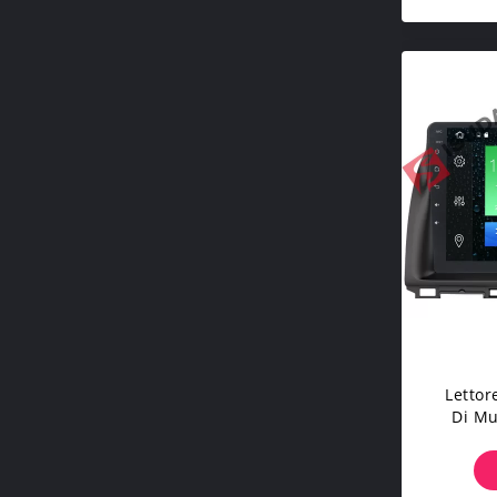
Lettor
Di Mu
PX5, S
Di Ma