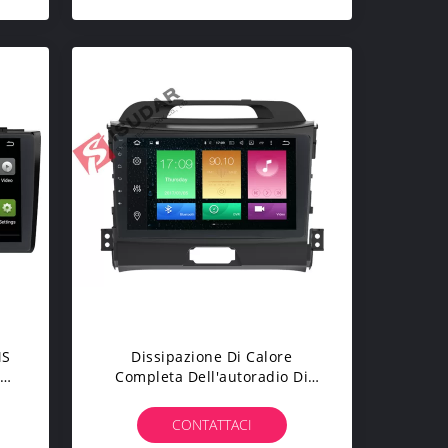
MS
Dissipazione Di Calore
yer
Completa Dell'autoradio Di
le
Bluetooth Di Baccano Del
Sistema 1 Di Kia Sportage Sat
CONTATTACI
Nav Dell'uscita Di RCA