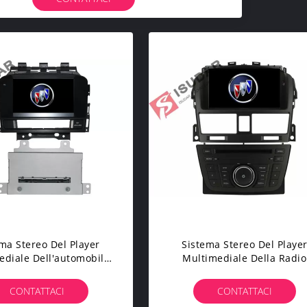
ma Stereo Del Player
Sistema Stereo Del Playe
ediale Dell'automobile
Multimediale Della Radio
droid 7.1.1 Per Buick
Dell'automobile Automatica
lle XT/GT 2011-2012
Audi A3 Con Lo Schermo
CONTATTACI
CONTATTACI
Capacitivo A 7 Pollici Di