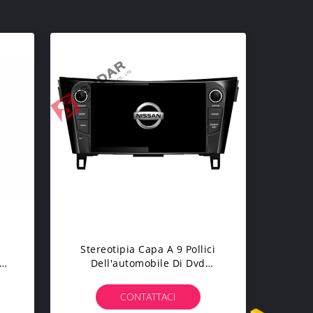
r
Stereotipia Capa A 9 Pollici
Dell'automobile Di Dvd
 Di
Bluetooth Dell'unità Per
Nissan Qashqai Con Il Bottone
CONTATTACI
Della Manopola