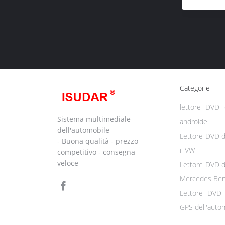
Categorie
lettore DVD d
Sistema multimediale
androide
dell'automobile
Lettore DVD d
- Buona qualità - prezzo
il VW
competitivo - consegna
veloce
Lettore DVD d
Mercedes Be
Lettore DVD 
GPS dell'auto