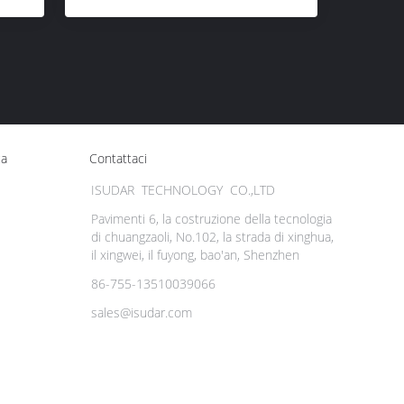
ca
Contattaci
ISUDAR TECHNOLOGY CO.,LTD
Pavimenti 6, la costruzione della tecnologia
di chuangzaoli, No.102, la strada di xinghua,
il xingwei, il fuyong, bao'an, Shenzhen
86-755-13510039066
sales@isudar.com