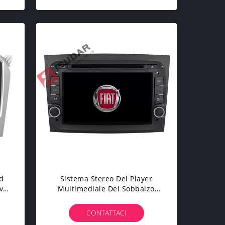
id
Sistema Stereo Del Player
Dvd
Multimediale Del Sobbalzo
Dell'automobile A 7 Pollici Del
h
Sistema Per La RADIO Di Fiat
CONTATTACI
Doblo TV