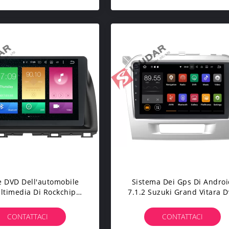
e DVD Dell'automobile
Sistema Dei Gps Di Andro
ltimedia Di Rockchip
7.1.2 Suzuki Grand Vitara 
istema Di Navigazione
Del Centro Del Quadrato,
zda CX 5 Con 4G WIFI
Nella Stereotipia Del Touc
CONTATTACI
CONTATTACI
Screen Del Un Poco