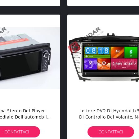
ma Stereo Del Player
Lettore DVD Di Hyundai Ix
ediale Dell'automobile
Di Controllo Del Volante, N
a Jeep Della Radio Di
Sistema Di Spettacolo
azione Di GPS Con La
Dell'automobile Del Un Po
CONTATTACI
CONTATTACI
zione Posteriore Di