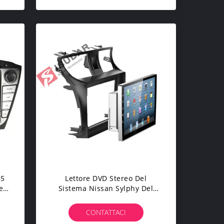
35
Lettore DVD Stereo Del
el
Sistema Nissan Sylphy Del
Player Multimediale
co
Dell'automobile Di Android
CONTATTACI
7.1.1 2G RAM