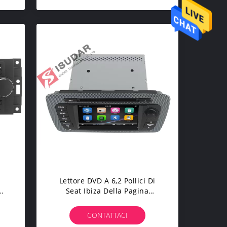
i
Lettore DVD A 6,2 Pollici Di
Seat Ibiza Della Pagina
olo
Classica Di Sepecial, Player
dia
Multimediale 3G Di Dvd
CONTATTACI
Dell'automobile