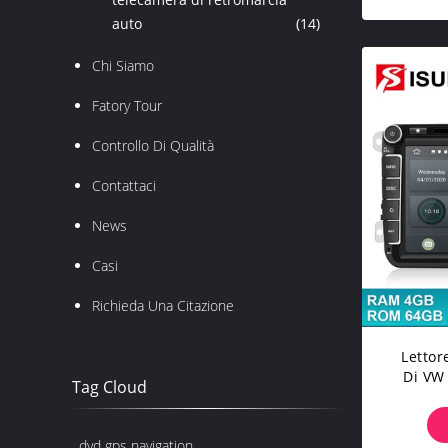
auto
(14)
Chi Siamo
Fatory Tour
Controllo Di Qualità
Contattaci
News
Casi
Richieda Una Citazione
Lettor
Di VW
Tag Cloud
Scr
dvd gps navigation