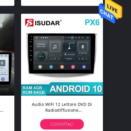
Audio WIFI 12 Lettore DVD Di
Di
Radiodiffusione
eg
Dell'automobile Di VW Di
Tensione Di Digital
CONTATTACI