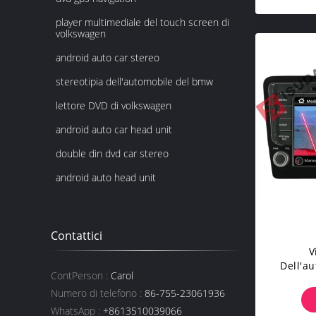
player multimediale del touch screen di
volkswagen
android auto car stereo
stereotipia dell'automobile del bmw
lettore DVD di volkswagen
android auto car head unit
double din dvd car stereo
android auto head unit
Contattici
V
Dell'a
ContPerson :
Carol
Dell'au
Numero di telefono :
86-755-23061936
Volksw
WhatsApp :
+8613510039066