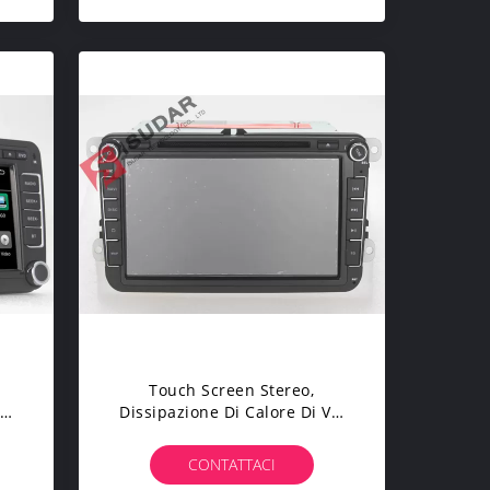
Automatici GPS
l
Touch Screen Stereo,
le
Dissipazione Di Calore Di Vw
ea
Di Android 6,0 A 8 Pollici Del
Lettore DVD Di Skoda Fabia
CONTATTACI