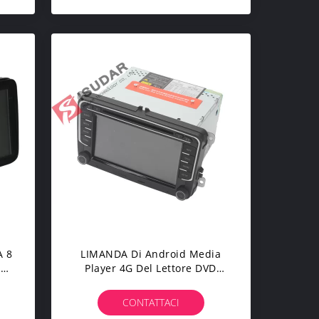
A 8
LIMANDA Di Android Media
lo
Player 4G Del Lettore DVD
 Di
Dell'automobile Di VW Del
sat
Centro 64bit Seat Altea Di
CONTATTACI
Octa + Sintonizzatore