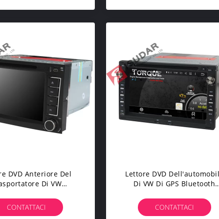
800M
re DVD Anteriore Del
Lettore DVD Dell'automobi
asportatore Di VW
Di VW Di GPS Bluetooth
uscita Di USB, Player
Dell'autoradio Con Lo
imediale Del Touch
Schermo Pieno Dell'uscita 
CONTATTACI
CONTATTACI
een Di Volkswagen
RCA Che Rispecchia Funzio