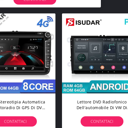
Stereotipia Automatica
Lettore DVD Radiofonico
utoradio Di GPS Di DVD
Dell'automobile Di VW Di
B DVR Della Macchina
Android 10 A 9 Pollici
rafica Di Baccano 4G
CONTATTACI
CONTATTACI