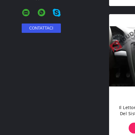
Il Lett
Del Si
Dell'au
Ha Cos