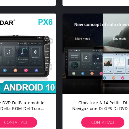
e DVD Dell'automobile
Giocatore A 14 Pollici Di
 Della ROM Del Touch
Navigazione Di GPS Di DVD 
een 4GB RAM 64GB
Magotan Volkswagen Touar
Del Veicolo
CONTATTACI
CONTATTACI