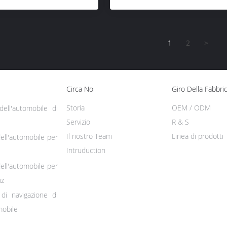
1
2
>
Circa Noi
Giro Della Fabbri
Storia
OEM / ODM
ell'automobile di
Servizio
R & S
Il nostro Team
Linea di prodotti
ell'automobile per
Intruduction
ell'automobile per
nz
di navigazione di
mobile