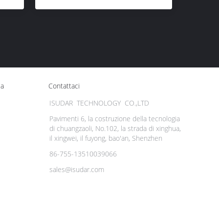
ca
Contattaci
ISUDAR TECHNOLOGY CO.,LTD
Pavimenti 6, la costruzione della tecnologia
di chuangzaoli, No.102, la strada di xinghua,
il xingwei, il fuyong, bao'an, Shenzhen
86-755-13510039066
sales@isudar.com