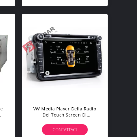
le
VW Media Player Della Radio
Del Touch Screen Di
Volkswagen Del Sintonizzatore
Di
Di 4G Mirrorlink DAB+ Con
CONTATTACI
ne
WIFI