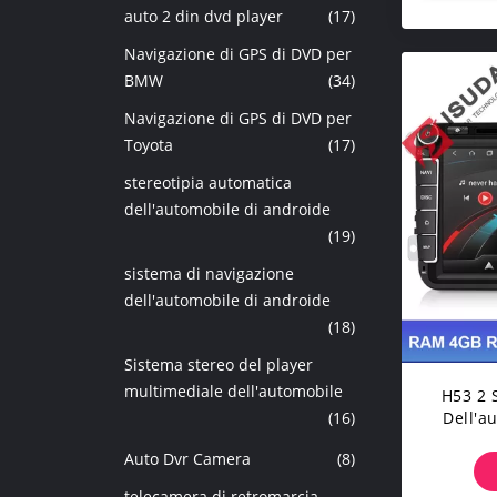
auto 2 din dvd player
(17)
Navigazione di GPS di DVD per
BMW
(34)
Navigazione di GPS di DVD per
Toyota
(17)
stereotipia automatica
dell'automobile di androide
(19)
sistema di navigazione
dell'automobile di androide
(18)
Sistema stereo del player
multimediale dell'automobile
H53 2 
(16)
Dell'a
Di US
Auto Dvr Camera
(8)
Fotog
telecamera di retromarcia