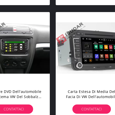
ore DVD Dell'automobile
Carta Estesa Di Media De
stema VW Del Sobbalzo
Facia Di VW Dell'automobi
Con Stereotipia
Del Lettore DVD Di Seat Alt
tomobile Del Usb Skoda
Della Testa Di Sostegno
CONTATTACI
CONTATTACI
truito In CPU Di IPod
Classico Dell'unità