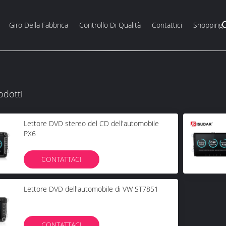
Giro Della Fabbrica
Controllo Di Qualità
Contattici
Shopping
odotti
Lettore DVD stereo del CD dell'automobile
PX6
CONTATTACI
Lettore DVD dell'automobile di VW ST7851
CONTATTACI