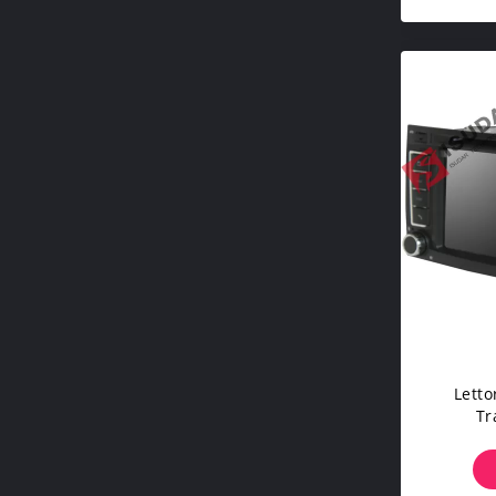
Letto
Tr
Dell'
Mult
Scr