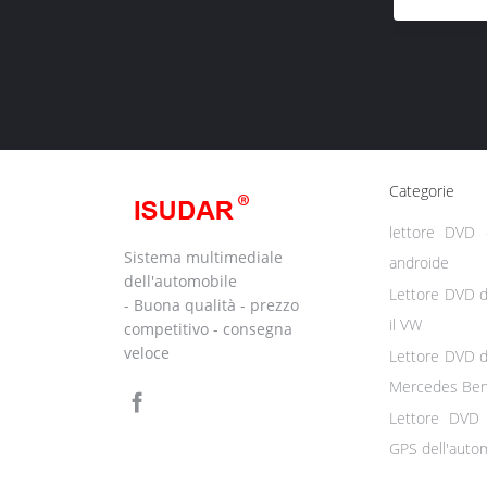
Categorie
lettore DVD d
Sistema multimediale
androide
dell'automobile
Lettore DVD d
- Buona qualità - prezzo
il VW
competitivo - consegna
veloce
Lettore DVD d
Mercedes Be
Lettore DVD 
GPS dell'auto