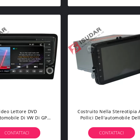
ideo Lettore DVD
Costruito Nella Stereotipia 
utomobile Di VW Di GPS
Pollici Dell'automobile Del
tomobile A 8 Pollici Per
Schermo Attivabile Al Tatto
agen Santana 2013 3G
WiFi, Lettore DVD Di VW Pas
CONTATTACI
CONTATTACI
IPod
Con TPMS 3G WIFI