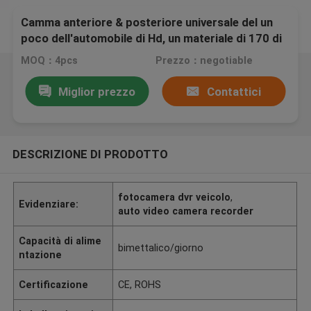
Camma anteriore & posteriore universale del un
poco dell'automobile di Hd, un materiale di 170 di
grado del un poco ABS della camma
MOQ：4pcs
Prezzo：negotiable
Miglior prezzo
Contattici
DESCRIZIONE DI PRODOTTO
fotocamera dvr veicolo
,
Evidenziare:
auto video camera recorder
Capacità di alime
bimettalico/giorno
ntazione
Certificazione
CE, ROHS