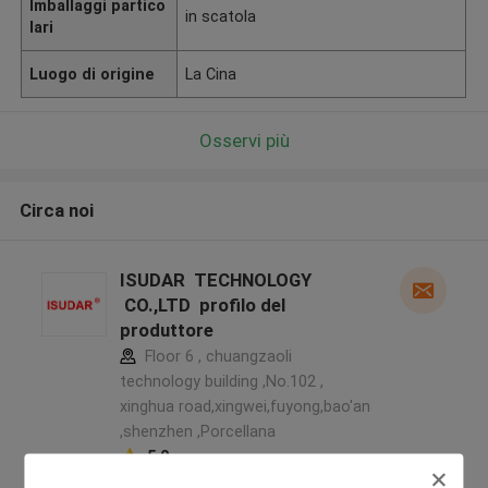
Imballaggi partico
in scatola
lari
Luogo di origine
La Cina
Osservi più
Circa noi
ISUDAR TECHNOLOGY
CO.,LTD profilo del
produttore
Floor 6 , chuangzaoli
technology building ,No.102 ,
xinghua road,xingwei,fuyong,bao'an
,shenzhen ,Porcellana
5.0
Fornitore verificato