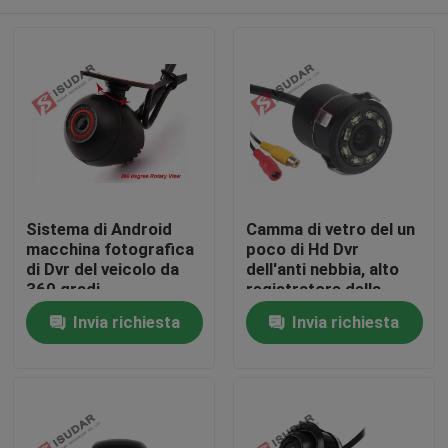
Sistema di Android
Camma di vetro del un
macchina fotografica
poco di Hd Dvr
di Dvr del veicolo da
dell'anti nebbia, alto
360 gradi,
registratore della
registratore movente
videocamera
Casa
Invia richiesta
Invia richiesta
della camma del un
dell'automobile di
poco di Hd 720p video
sensibilità
Prodotti
Circa noi