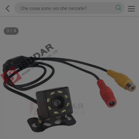
3
/
4