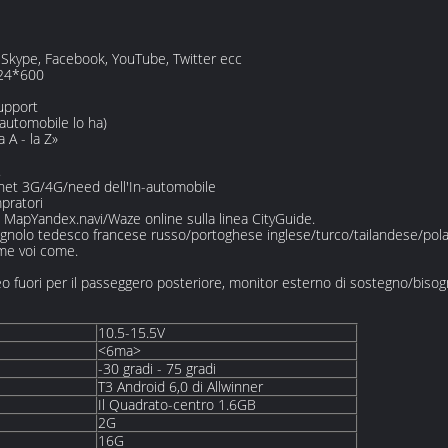
, Skype, Facebook, YouTube, Twitter ecc
024*600
e
upport
 automobile lo ha)
 A - la Z»
.
net 3G/4G/need dell'In-automobile
pratori
 MapYandex.navi/Waze online sulla linea CityGuide.
agnolo tedesco francese russo/portoghese inglese/turco/tailandese/pola
ome voi come.
o fuori per il passeggero posteriore, monitor esterno di sostegno/bisogn
10.5-15.5V
<6ma>
-30 gradi - 75 gradi
T3 Android 6,0 di Allwinner
Il Quadrato-centro 1.6GB
2G
16G