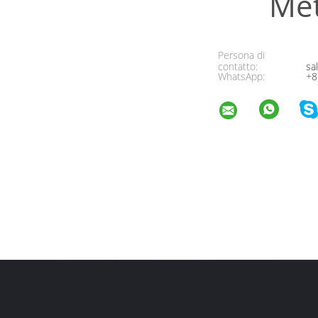
Met
Persona di
contatto:
sa
WhatsApp:
+8