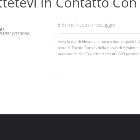
tetevi In ​​contatto Con
Entri nel vostro messaggio
les
613510039066