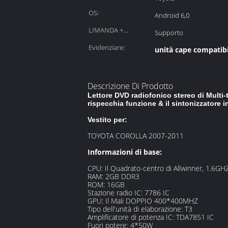
automobilistiche:
OS:
Android 6,0
LIMANDA +
Supporto
sintonizzatore:
Evidenziare:
unità cape compatibi
Descrizione Di Prodotto
Lettore DVD radiofonico stereo di Multi-
rispecchia funzione & il sintonizzatore
Vestito per:
TOYOTA COROLLA 2007-2011
Informazioni di base:
CPU: Il Quadrato-centro di Allwinner, 1.6GH
RAM: 2GB DDR3
ROM: 16GB
Stazione radio IC: 7786 IС
GPU: Il Mali DOPPIO 400*400MHZ
Tipo dell'unità di elaborazione: T3
Amplificatore di potenza IC: TDA7851 IC
Fuori potere: 4*50W