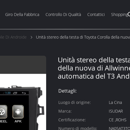
Giro Della Fabbrica
Controllo Di Qualità
Contattici
Shopping
ile Di Androide
Unità stereo della testa di Toyota Corolla della nu
Unità stereo della test
della nuova di Allwin
automatica del T3 And
Dettagli:
Luogo di origine:
La Cina
Marca:
ISUDAR
Certificazione:
CE ,ROHS
Numero di modello:
NA05AT3T