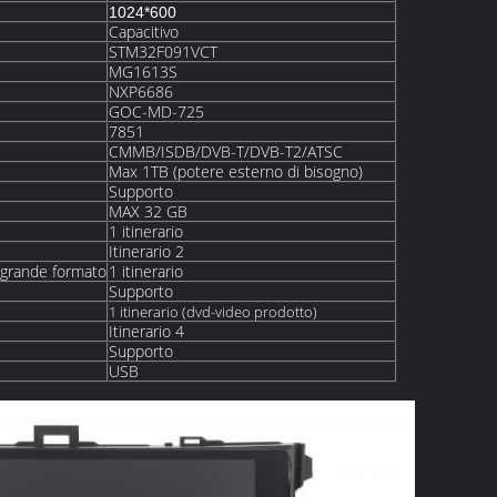
1024*600
Capacitivo
STM32F091VCT
MG1613S
NXP6686
GOC-MD-725
7851
CMMB/ISDB/DVB-T/DVB-T2/ATSC
Max 1TB (potere esterno di bisogno)
Supporto
MAX 32 GB
1 itinerario
Itinerario 2
a grande formato
1 itinerario
Supporto
1 itinerario (dvd-video prodotto)
Itinerario 4
Supporto
USB