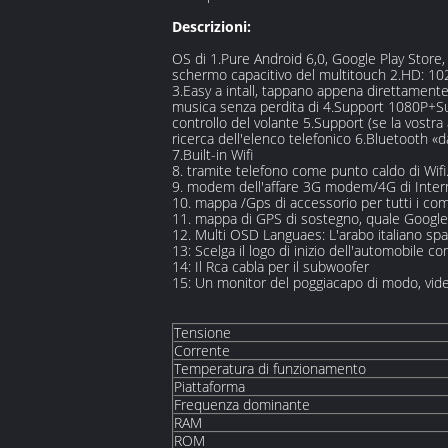
Descrizioni:
OS di 1.Pure Android 6,0, Google Play Store
schermo capacitivo del multitouch 2.HD: 1
3.Easy a intall, tappano appena direttament
musica senza perdita di 4.Support 1080P+S
controllo del volante 5.Support (se la vostra
ricerca dell'elenco telefonico 6.Bluetooth «da
7.Built-in Wifi
8. tramite telefono come punto caldo di Wifi
9. modem dell'affare 3G modem/4G di Inter
10. mappa /Gps di accessorio per tutti i com
11. mappa di GPS di sostegno, quale Google
12. Multi OSD Languaes: L'arabo italiano sp
13: Scelga il logo di inizio dell'automobile c
14: Il Rca cabla per il subwoofer
15: Un monitor del poggiacapo di modo, vide
Tensione
Corrente
Temperatura di funzionamento
Piattaforma
Frequenza dominante
RAM
ROM