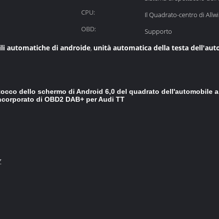
dell'automobile:
CPU:
Il Quadrato-centro di Allw
OBD:
Supporto
li automatiche di androide
unità automatica della testa dell'au
,
tocco dello schermo di Android 6,0 del quadrato dell'automobile a
 incorporato di OBD2 DAB+ per Audi TT
Z