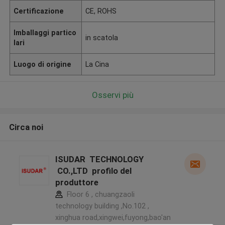
Certificazione
CE, ROHS
Imballaggi partico
in scatola
lari
Luogo di origine
La Cina
Osservi più
Circa noi
ISUDAR TECHNOLOGY
CO.,LTD profilo del
produttore
Floor 6 , chuangzaoli
technology building ,No.102 ,
xinghua road,xingwei,fuyong,bao'an