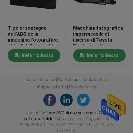
Lettore DVD di navigazione di GPS dell'automobile
Tipo di sostegno
Macchina fotografica
dell'ABS della
impermeabile di
lettore DVD dell'automobile di androide
macchina fotografica
inverso di Toyota
di Audi della macchina
Rav4, macchina
fotografica di inverso
fotografica di
Lettore DVD dell'automobile per il VW
Invia richiesta
Invia richiesta
dell'automobile della
sostegno
maniglia del tronco di
automobilistica 170
automobile della linea
gradi di CCD di HD
Lettore DVD dell'automobile per Mercedes Benz
guida
Casa
Circa noi
Contattaci
Desktop Site
Mappa del sito
Privacy Policy
auto 2 din dvd player
Navigazione di GPS di DVD per BMW
Qualità
Lettore DVD di navigazione di GPS
dell'automobile
Fabbrica cinese.Copyright ©
2026 ISUDAR TECHNOLOGY CO.,LTD . All Rights
Navigazione di GPS di DVD per Toyota
Reserved.