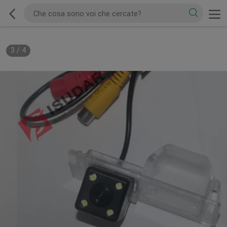
3
/
4