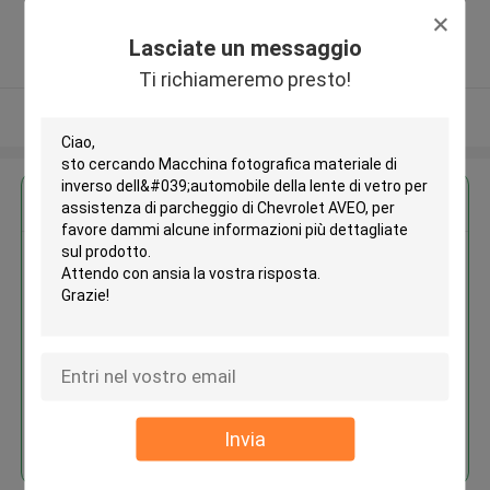
,shenzhen ,Porcellana
5.0
Lasciate un messaggio
Fornitore verificato
Ti richiameremo presto!
Osservi più
Ottieni il miglior prezzo per
Macchina fotografica materiale
di inverso dell'automobile della
lente di vetro per assistenza di
parcheggio di Chevrolet AVEO
Continua
Invia