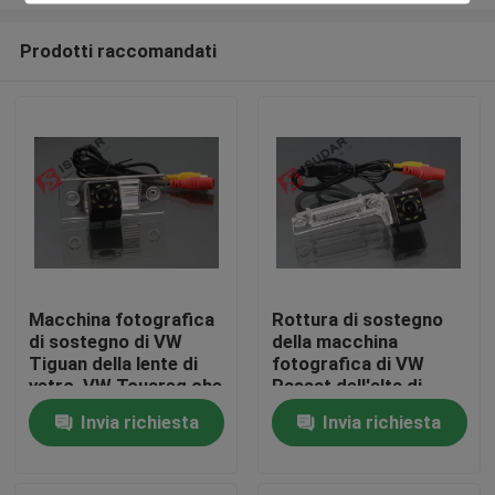
Prodotti raccomandati
Macchina fotografica
Rottura di sostegno
di sostegno di VW
della macchina
Casa
Tiguan della lente di
fotografica di VW
vetro, VW Touareg che
Passat dell'alta di
inverte macchina
sensibilità
Prodotti
Invia richiesta
Invia richiesta
fotografica 170 gradi
dell'automobile
macchina fotografica
di inverso - nella
Circa noi