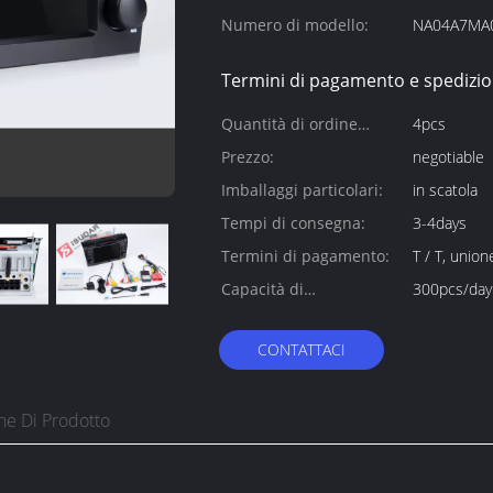
Numero di modello:
NA04A7MA
Termini di pagamento e spedizio
Quantità di ordine
4pcs
minimo:
Prezzo:
negotiable
Imballaggi particolari:
in scatola
Tempi di consegna:
3-4days
Termini di pagamento:
T / T, unio
Capacità di
300pcs/day
alimentazione:
CONTATTACI
ne Di Prodotto