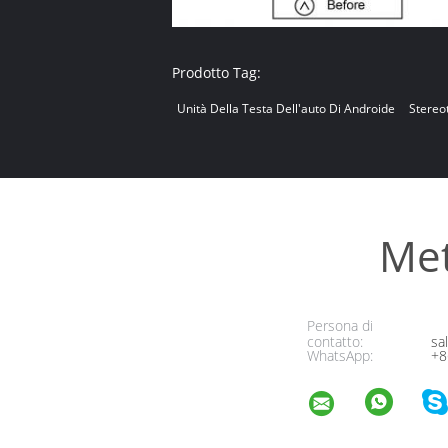
Prodotto Tag:
Unità Della Testa Dell'auto Di Androide
Stereo
Met
Persona di
contatto:
sa
WhatsApp:
+8