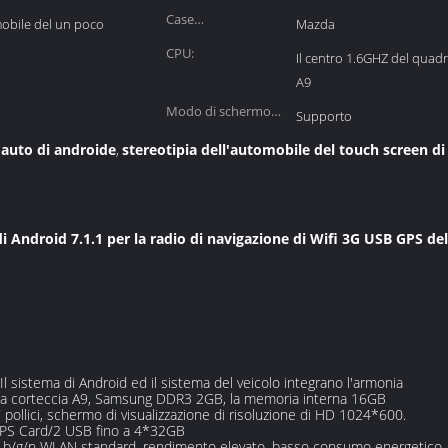
Case
mobile del un poco
Mazda
automobilistiche:
CPU:
Il centro 1.6GHZ del quad
A9
Modo di schermo
Supporto
diviso:
l'auto di androide
stereotipia dell'automobile del touch screen d
,
di Android 7.1.1 per la radio di navigazione di Wifi 3G USB GPS de
Il sistema di Android ed il sistema del veicolo integrano l'armonia
lla corteccia A9, Samsung DDR3 2GB, la memoria interna 16GB
 pollici, schermo di visualizzazione di risoluzione di HD 1024*600.
GPS Card/2 USB fino a 4*32GB
/g/n WLAN standard, rendimento elevato, basso consumo energetico, punt