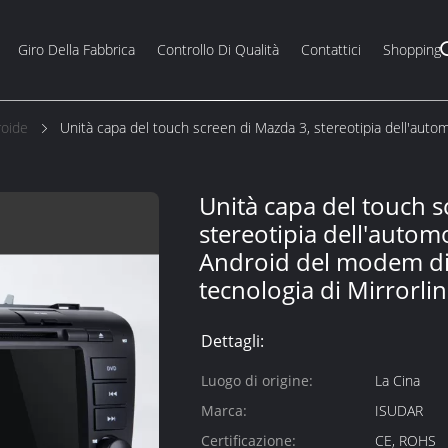
Giro Della Fabbrica
Controllo Di Qualità
Contattici
Shopping
roide
Unità capa del touch screen di Mazda 3, stereotipia dell'auto
Unità capa del touch s
stereotipia dell'autom
Android del modem di
tecnologia di Mirrorli
Dettagli:
Luogo di origine:
La Cina
Marca:
ISUDAR
Certificazione:
CE, ROHS