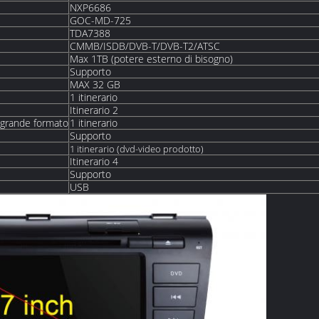
NXP6686
GOC-MD-725
TDA7388
CMMB/ISDB/DVB-T/DVB-T2/ATSC
Max 1TB (potere esterno di bisogno)
Supporto
MAX 32 GB
1 itinerario
Itinerario 2
a grande formato
1 itinerario
Supporto
1 itinerario (dvd-video prodotto)
Itinerario 4
Supporto
USB