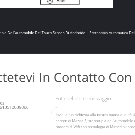
tipia Dell'automobile Del Touch Screen Di Androide
Stereotipia Automatica Del
tetevi In ​​contatto Con
Entri nel vostro messaggio
les
613510039066