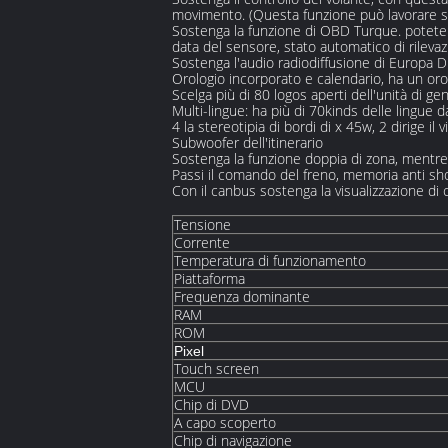
movimento. (Questa funzione può lavorare so
Sostenga la funzione di OBD Turque. potete c
data del sensore, stato automatico di rilevazi
Sostenga l'audio radiodiffusione di Europa D
Orologio incorporato e calendario, ha un or
Scelga più di 80 logos aperti dell'unità di gen
Multi-lingue: ha più di 70kinds delle lingue 
4 la stereotipia di bordi di x 45w, 2 dirige il 
Subwoofer dell'itinerario
Sostenga la funzione doppia di zona, mentre
Passi il comando del freno, memoria anti sho
Con il canbus sostenga la visualizzazione di c
Tensione
Corrente
Temperatura di funzionamento
Piattaforma
Frequenza dominante
RAM
ROM
Pixel
Touch screen
MCU
Chip di DVD
A capo scoperto
Chip di navigazione