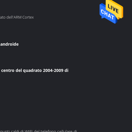
rato dell'ARM Cortex
i androide
l centro del quadrato 2004-2009 di
i caldi di WIFI del telefono cellulare di