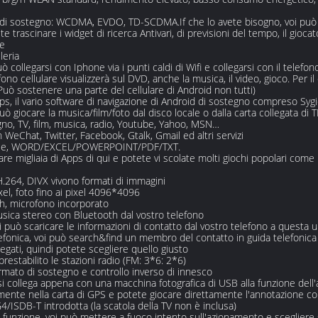
 di sostegno: WCDMA, EVDO, TD-SCDMA.If che lo avete bisogno, voi può 
 trascinare i widget di ricerca Antivari, di previsioni del tempo, il gioca
re
leria
ollegarsi con Iphone via i punti caldi di Wifi e collegarsi con il telefono 
fono cellulare visualizzerà sul DVD, anche la musica, il video, gioco. Per i
: Può sostenere una parte del cellulare di Android non tutti)
ps, il vario software di navigazione di Android di sostegno compreso Syg
ò giocare la musica/film/foto dal disco locale o dalla carta collegata di T
gno, TV, film, musica, radio, Youtube, Yahoo, MSN…
WeChat, Twitter, Facebook, Gtalk, Gmail ed altri servizi
ficiale, WORD/EXCEL/POWERPOINT/PDF/TXT.
are migliaia di Apps di qui e potete vi scolate molti giochi popolari come 
H.264, DIVX vivono formati di immagini
el, foto fino ai pixel 4096*4096
th, microfono incorporato
sica stereo con Bluetooth dal vostro telefono
oi può scaricare le informazioni di contatto dal vostro telefono a questa u
lefonica, voi può search&find un membro del contatto in guida telefonica
legati, quindi potete scegliere quello giusto
restabilito le stazioni radio (FM: 3*6: 2*6)
rmato di sostegno e controllo inverso di innesco
si collega appena con una macchina fotografica di USB alla funzione dell'
ente nella carta di GPS e potete giocare direttamente l'annotazione co
SDB-T introdotta (la scatola della TV non è inclusa)
 funzione, voi può mettere a fuoco intento sull'azionamento e scegliere s