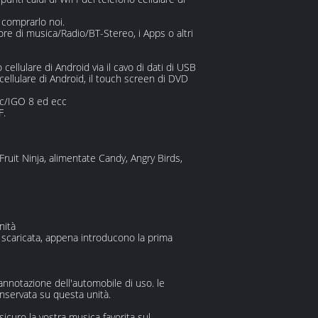
comprarlo noi.
tore di musica/Radio/BT-Stereo, i Apps o altri
cellulare di Android via il cavo di dati di USB
l cellulare di Android, il touch screen di DVD
ic/IGO 8 ed ecc
F.
Fruit Ninja, alimentate Candy, Angry Birds,
nità
 scaricata, appena introducono la prima
annotazione dell'automobile di uso. le
nservata su questa unità.
icuro la vostra musica favorita sul