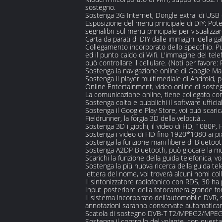
sostegno.
Sostenga 3G Internet, Dongle extral di USB
Esposizione del menu principale di DIY: Potete
segnalibri sul menu principale per visualizza
Carta da parati di DIY dalle immagini della gal
Collegamento incorporato dello specchio. Può c
ed il punto caldo di Wifi. L'immagine del tele
può controllare il cellulare. (Noti per favore
Sostenga la navigazione online di Google Ma
Sostenga il player multimediale di Android, pu
Online Entertainment, video online di soste
La comunicazione online, tiene collegato con 
Sostenga colto e pubblichi il software uf
Sostenga il Google Play Store, voi può scaric
Fieldrunner, la forgia 3D della velocità…
Sostenga 3D i giochi, il video di HD, 1080P, 
Sostenga i video di HD fino 1920*1080 ai pix
Sostenga la funzione mani libere di Bluetoo
Sostenga A2DP Bluetooth, può giocare la mu
Scarichi la funzione della guida telefonica, v
Sostenga la più nuova ricerca della guida te
lettera del nome, voi troverà alcuni nomi col
Il sintonizzatore radiofonico con RDS, 30 ha p
Input posteriore della fotocamera grande fo
Il sistema incorporato dell'automobile DVR, 
annotazioni saranno conservate automaticam
Scatola di sostegno DVB-T T2/MPEG2/MPEG4/I
Sostenga il controllo del volante, con questa