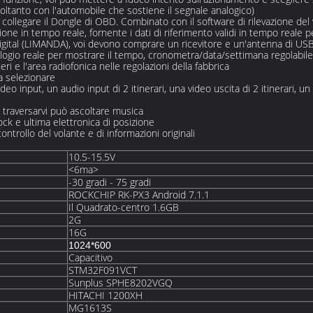
ltanto con l'automobile che sostiene il segnale analogico)
ollegare il Dongle di OBD. Combinato con il software di rilevazione del
one in tempo reale, fornente i dati di riferimento validi in tempo reale pe
igital (LIMANDA), voi devono comprare un ricevitore e un'antenna di USB
ologio reale per mostrare il tempo, cronometra/data/settimana regolabile
eri e l'area radiofonica nelle regolazioni della fabbrica
da selezionare
video input, un audio input di 2 itinerari, una video uscita di 2 itinerari, u
 traversarvi può ascoltare musica
ck e ultima elettronica di posizione
ontrollo del volante e di informazioni originali
10.5-15.5V
<6ma>
-30 gradi - 75 gradi
ROCKCHIP RK-PX3 Android 7.1.1
Il Quadrato-centro 1.6GB
2G
16G
1024*600
Capacitivo
STM32F091VCT
Sunplus SPHE8202VGQ
HITACHI 1200XH
MG1613S