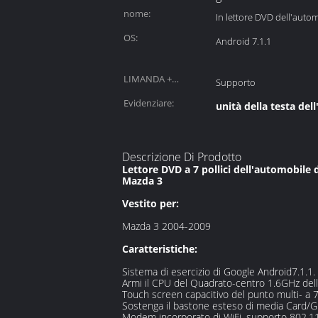
nome:
In lettore DVD dell'auto
OS:
Android 7.1.1
LIMANDA +
Supporto
sintonizzatore:
Evidenziare:
unità della testa del
Descrizione Di Prodotto
Lettore DVD a 7 pollici dell'automobile 
Mazda 3
Vestito per:
Mazda 3 2004-2009
Caratteristiche:
Sistema di esercizio di Google Android7.1.1. 
Armi il CPU del Quadrato-centro 1.6GHz de
Touch screen capacitivo del punto multi- a 7
Sostenga il bastone esteso di media Card/
Modem incorporato di WiFi, supporto 802.11b