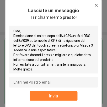
,shenzhen ,Porcellana
5.0
Lasciate un messaggio
Fornitore verificato
Ti richiameremo presto!
Osservi più
Ottieni il miglior prezzo per
Dissipazione di calore capa
dell'unità di RDS dell'automobile
di GPS di navigazione del lettore
DVD del touch screen
radiofonico di Mazda 3
Continua
Invia