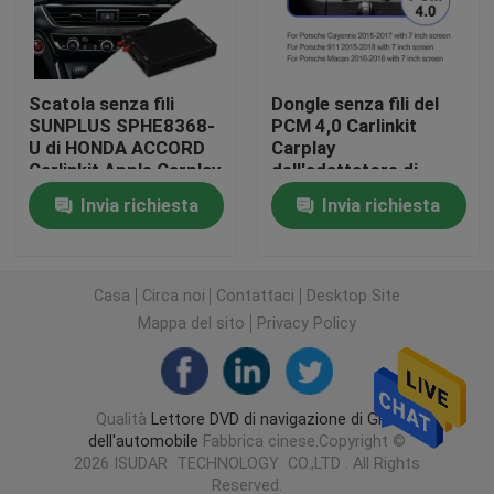
Lettore DVD di navigazione di GPS dell'automobile
Scatola senza fili
Dongle senza fili del
SUNPLUS SPHE8368-
PCM 4,0 Carlinkit
lettore DVD dell'automobile di androide
U di HONDA ACCORD
Carplay
Carlinkit Apple Carplay
dell'adattatore di
SPHE8368-U Apple
Lettore DVD dell'automobile per il VW
Invia richiesta
Invia richiesta
Carplay
Lettore DVD dell'automobile per Mercedes Benz
Casa
Circa noi
Contattaci
Desktop Site
Mappa del sito
Privacy Policy
auto 2 din dvd player
Navigazione di GPS di DVD per BMW
Qualità
Lettore DVD di navigazione di GPS
dell'automobile
Fabbrica cinese.Copyright ©
2026 ISUDAR TECHNOLOGY CO.,LTD . All Rights
Navigazione di GPS di DVD per Toyota
Reserved.