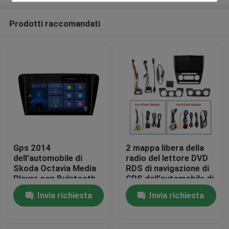
Prodotti raccomandati
Gps 2014
2 mappa libera della
dell'automobile di
radio del lettore DVD
Casa
Skoda Octavia Media
RDS di navigazione di
Player con Buletooth
GPS dell'automobile di
1080P
Android 10 di baccano
Prodotti
Invia richiesta
Invia richiesta
Circa noi