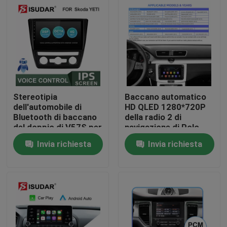
Giro della fabbrica
Controllo di qualità
Contattici
Stereotipia
Baccano automatico
dell'automobile di
HD QLED 1280*720P
Bluetooth di baccano
della radio 2 di
Notizia
del doppio di V57S per
navigazione di Polo
il centro 2.5GHZ degli
Car GPS di golf di
Invia richiesta
Invia richiesta
yeti DDR4 Octa di
Skoda
casi
Skoda
Richieda una citazione
Shopping