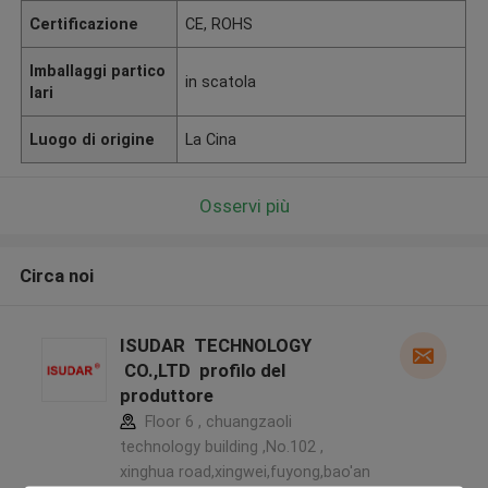
Certificazione
CE, ROHS
Imballaggi partico
in scatola
lari
Luogo di origine
La Cina
Osservi più
Circa noi
ISUDAR TECHNOLOGY
CO.,LTD profilo del
produttore
Floor 6 , chuangzaoli
technology building ,No.102 ,
xinghua road,xingwei,fuyong,bao'an