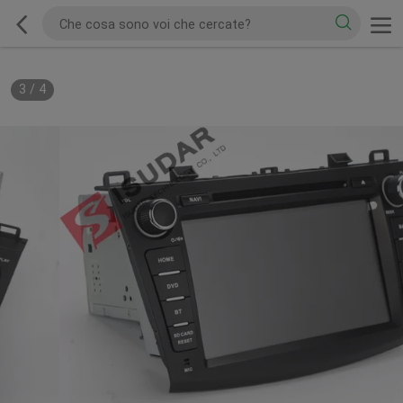
3
/
4