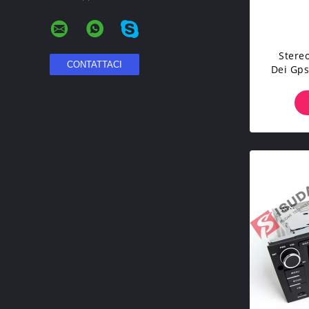
Stereo
Dei Gps
Dop
Soste
Per Lo 