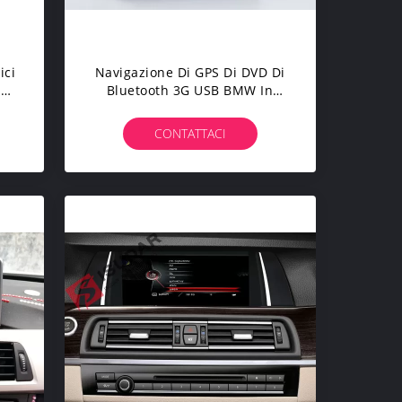
ici
Navigazione Di GPS Di DVD Di
la
Bluetooth 3G USB BMW In
Lettore DVD 256Mb RAM Del
s
CD Del Un Poco
CONTATTACI