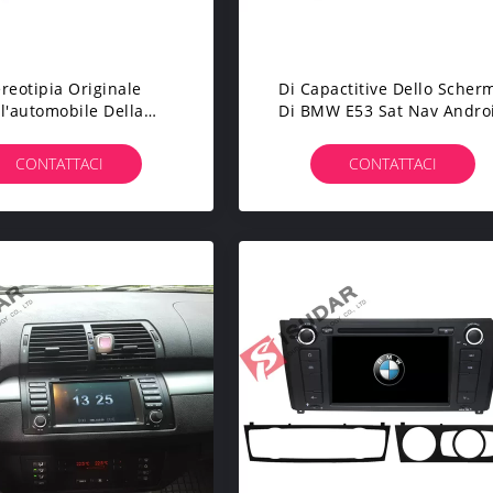
ereotipia Originale
Di Capactitive Dello Scher
l'automobile Della
Di BMW E53 Sat Nav Andro
aforma Del Doppio Di
Di Vibrazione Stereotipia A
MW E46 Sat Nav
Pollici Dell'automobile Fuo
CONTATTACI
CONTATTACI
l'interfaccia Utente
Con Navigazione
tomobile Sviluppata In
0 Carte Da Parati