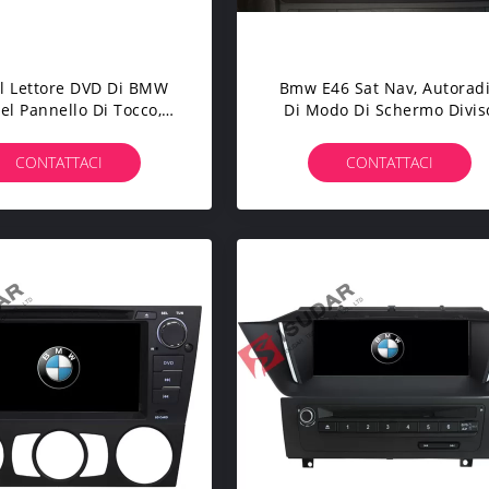
Il Lettore DVD Di BMW
Bmw E46 Sat Nav, Autorad
el Pannello Di Tocco,
Di Modo Di Schermo Divis
ipia Dell'automobile Di
Automatico Di Android Con
id 7,1 Con Sat Nav E
Schermo Che Rispecchia
CONTATTACI
CONTATTACI
Bluetooth
Funzione