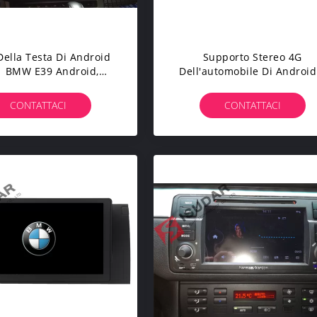
Della Testa Di Android
Supporto Stereo 4G
1 BMW E39 Android,
Dell'automobile Di Android
to DTV Del Lettore DVD
Di Navigazione Di GPS Di 
'automobile Di BMW
DVD Di Serie E81/E82/E87
CONTATTACI
CONTATTACI
BMW