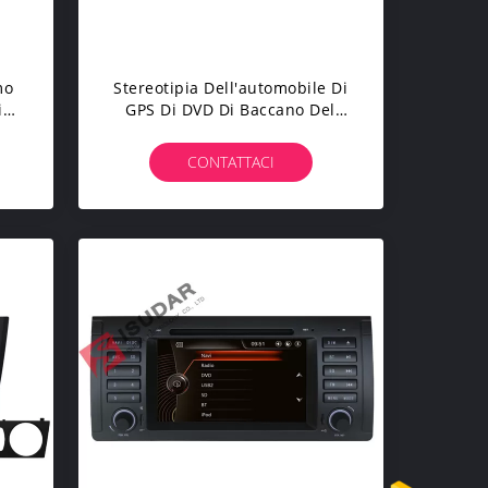
mo
Stereotipia Dell'automobile Di
id
GPS Di DVD Di Baccano Del
 7
Doppio 1.8GHZ
ri
CONTATTACI