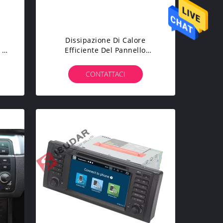
Dissipazione Di Calore
 6
Efficiente Del Pannello
1
Frontale Del Lettore DVD
Automobilistico Classico Di
CONTATTACI
BMW E39 Sat Nav