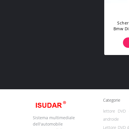
Scher
Bmw Di 
DVD D
Radi
Dell'
Categorie
lettore DVD d
Sistema multimediale
androide
dell'automobile
Lettore DVD d