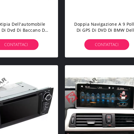
tipia Dell'automobile
Doppia Navigazione A 9 Poll
 Di Dvd Di Baccano Del
Di GPS Di DVD Di BMW Del
pio Di Digital TV Di
Radio Di Baccano Per
gno, BMW E92 Sat Nav
BMW/X1/E84 2009 - Canbu
CONTATTACI
CONTATTACI
Stato Manuale Dell'aria
2014