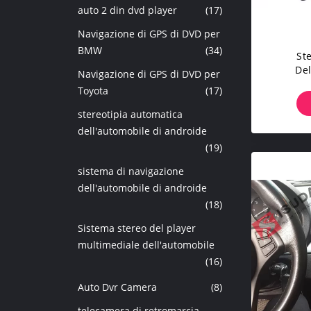
auto 2 din dvd player
(17)
Navigazione di GPS di DVD per
BMW
(34)
St
Del
Navigazione di GPS di DVD per
Piatt
Toyota
(17)
B
Del
stereotipia automatica
Dell'au
dell'automobile di androide
1
(19)
sistema di navigazione
dell'automobile di androide
(18)
Sistema stereo del player
multimediale dell'automobile
(16)
Auto Dvr Camera
(8)
telecamera di retromarcia