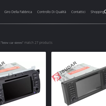
Giro Della Fabbrica
Controllo Di Qualità
Contattici
Shopping
:"
" match 27 products
bmw car stereo