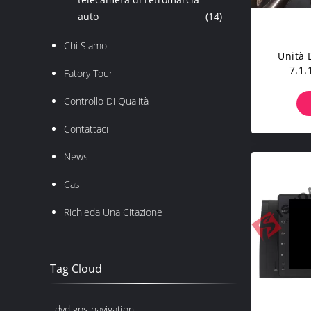
auto
(14)
Chi Siamo
Unità 
7.1.
Fatory Tour
Suppor
Dell
Controllo Di Qualità
Contattaci
News
Casi
Richieda Una Citazione
Tag Cloud
dvd gps navigation