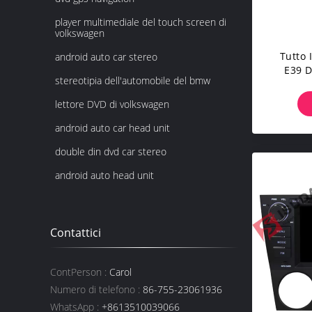
player multimediale del touch screen di
volkswagen
Tutto 
android auto car stereo
E39 D
stereotipia dell'automobile del bmw
Stereot
Andro
lettore DVD di volkswagen
android auto car head unit
double din dvd car stereo
android auto head unit
Contattici
ContPerson :
Carol
Numero di telefono :
86-755-23061936
WhatsApp :
+8613510039066