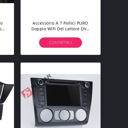
io
Accessorio A 7 Pollici PURO
o
Doppio WIFI Del Lettore DVD
 Lo
Dell'automobile Di CANbus
BMW E90 Sat Nav Android
CONTATTACI