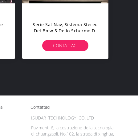
le
Serie Sat Nav, Sistema Stereo
Del Bmw 5 Dello Schermo Di
o
Capasitive Del Sobbalzo
Dell'automobile A 10,1 Pollici
CONTATTACI
Di Android
ca
Contattaci
ISUDAR TECHNOLOGY CO.,LTD
Pavimenti 6, la costruzione della tecnologia
di chuangzaoli, No.102, la strada di xinghua,