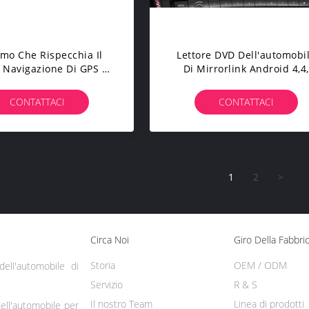
mo Che Rispecchia Il
Lettore DVD Dell'automobi
Navigazione Di GPS Di
Di Mirrorlink Android 4,4,
i BMW Sintonizzatore
BMW 1 Serie Del Support
ofonico Incorporato
Sistema IDrive Di Sat Nav
CONTATTACI
CONTATTACI
unità Della Testa Di 3
Serie
1
2
>
Circa Noi
Giro Della Fabbri
Storia
OEM / ODM
ell'automobile di
Servizio
R & S
Il nostro Team
Linea di prodotti
ell'automobile per