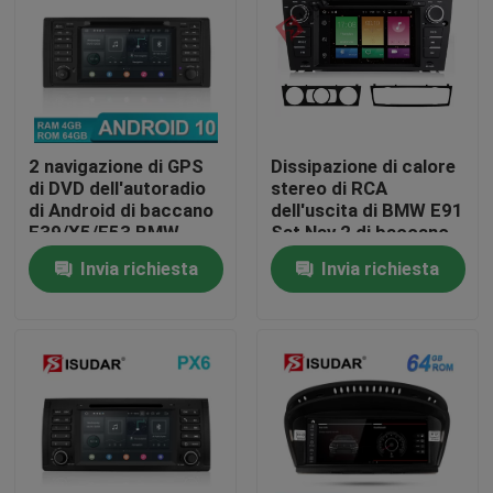
Giro della fabbrica
Controllo di qualità
2 navigazione di GPS
Dissipazione di calore
di DVD dell'autoradio
stereo di RCA
Contattici
di Android di baccano
dell'uscita di BMW E91
E39/X5/E53 BMW
Sat Nav 2 di baccano
dell'automobile piena
Invia richiesta
Invia richiesta
Notizia
di Bluetooth
casi
Richieda una citazione
Shopping