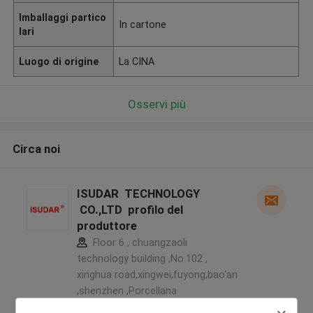
Imballaggi partico
In cartone
lari
Luogo di origine
La CINA
Osservi più
Circa noi
ISUDAR TECHNOLOGY
CO.,LTD profilo del
produttore
Floor 6 , chuangzaoli
technology building ,No.102 ,
xinghua road,xingwei,fuyong,bao'an
,shenzhen ,Porcellana
5.0