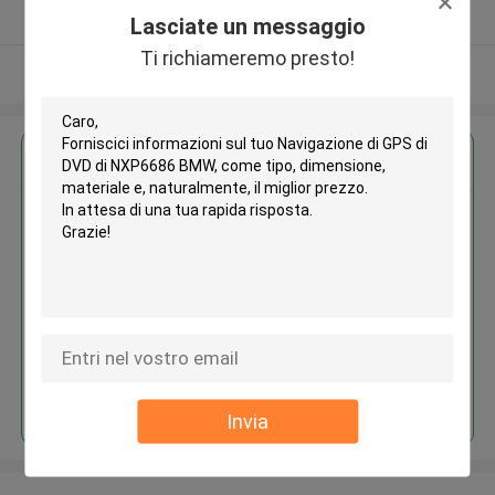
Fornitore verificato
Lasciate un messaggio
Ti richiameremo presto!
Osservi più
Ottieni il miglior prezzo per
Navigazione di GPS di DVD di
NXP6686 BMW
Continua
Invia