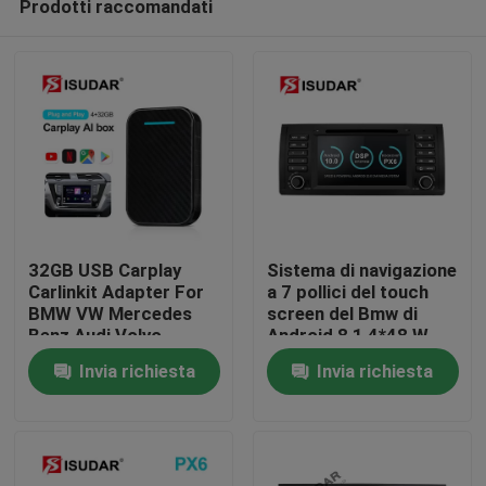
Prodotti raccomandati
32GB USB Carplay
Sistema di navigazione
Carlinkit Adapter For
a 7 pollici del touch
BMW VW Mercedes
screen del Bmw di
Benz Audi Volvo
Android 8,1 4*48 W
Casa
Invia richiesta
Invia richiesta
Prodotti
Circa noi