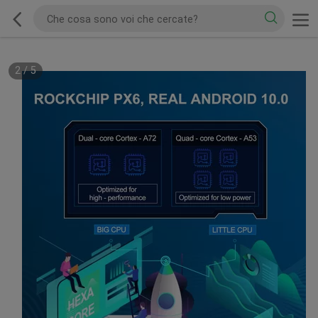
2
/
5